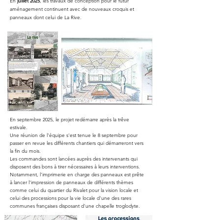
En
juillet 2025
, les travaux de conception pour le futur
aménagement continuent avec de nouveaux croquis et
panneaux dont celui de La Rive.
En septembre 2025, le projet redémarre après la trêve
estivale.
Une réunion de l'équipe s'est tenue le 8 septembre pour
passer en revue les différents chantiers qui démarreront vers
la fin du mois.
Les commandes sont lancées auprès des intervenants qui
disposent des bons à tirer nécessaires à leurs interventions.
Notamment, l'imprimerie en charge des panneaux est prête
à lancer l'impression de panneaux de différents thèmes
comme celui du quartier du Rivalet pour la vision locale et
celui des processions pour la vie locale d'une des rares
communes françaises disposant d'une chapelle troglodyte.