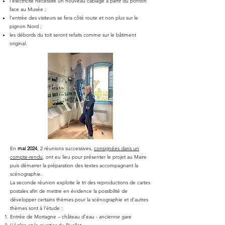
l’électricité nécessite un nouveau câblage à partir du ponton
face au Musée ;
l’entrée des visiteurs se fera côté route et non plus sur le
pignon Nord ;
les débords du toit seront refaits comme sur le bâtiment
original.
En
mai 2024
, 2 réunions successives,
consignées dans un
compte-rendu
, ont eu lieu pour présenter le projet au Maire
puis démarrer la préparation des textes accompagnant la
scénographie.
La seconde réunion exploite le tri des reproductions de cartes
postales afin de mettre en évidence la possibilité de
développer certains thèmes pour la scénographie et d'autres
thèmes sont à l'étude :
Entrée de Mortagne – château d’eau - ancienne gare