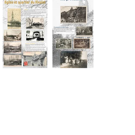
En
novembre 2025
, de nombreux travaux d'aménagement
extérieur et intérieur démarrent.
A l'intérieur du bâtiment, le nouvel aménagement prend
forme afin d'accueillir les panneaux.
De nouvelles portes en bois sont posées pour protéger
l'intérieur. Les portes sont peintes d'une sous-couche en
blanc pour leur propre protection avant de prendre plus tard
leur couleur définitive.
A l'extérieur, une rampe d'accès en béton est coulée pour
accéder au musée par la nouvelle entrée en façade de rue.