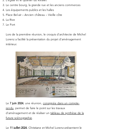
L’église et le quartier du Rivallet
Le centre bourg, la grande rue et les anciens commerces
Les équipements publics et les halles
Place Bel-air – Ancien château – Vieille côte
La Rive
Le Port
Lors de la première réunion, le croquis d'architecte de Michel
Lorenz a facilité la présentation du projet d'aménagement
intérieur.
Le
7 juin 2024
, une réunion,
consignée dans un compte-
rendu
, permet de faire le point sur les travaux
d'aménagement et de réaliser un
tableau de synthèse de la
future scénographie
.
Le
11 juillet 2024
, Christiane et Michel Lorenz présentent le