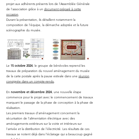
projet aux adhérents présents lors de l'Assemblée Générale
de l'association grâce à un
document préparé à cette
occasion
.
Durant la présentation, ils détaillent notamment la
composition de l'équipe, la démarche adoptée et la future
scénographie du musée.
Le
15 octobre 2024
, le groupe de bénévoles reprend les
travaux de préparation du nouvel aménagement du musée
de la carte postale après la pause estivale dans une
réunion
consignée dans un compte-rendu
.
En
novembre et décembre 2024
, une nouvelle étape
commence pour le projet avec le commencement de travaux
marquant le passage de la phase de conception à la phase de
réalisation.
Les premiers travaux d'aménagement concernent la
sécurisation de l'alimentation électrique avec des
aménagements extérieurs sur la voirie et intérieurs sur
l'arrivée et la distribution de l'électricité. Les résultats de ces
travaux se notent déjà dans l'éclairage qui a beaucoup gagné