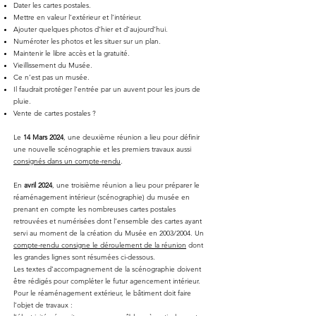
Dater les cartes postales.
Mettre en valeur l’extérieur et l’intérieur.
Ajouter quelques photos d’hier et d’aujourd’hui.
Numéroter les photos et les situer sur un plan.
Maintenir le libre accès et la gratuité.
Vieillissement du Musée.
Ce n’est pas un musée.
Il faudrait protéger l’entrée par un auvent pour les jours de
pluie.
Vente de cartes postales ?
Le
14 Mars 2024
, une deuxième réunion a lieu pour définir
une nouvelle scénographie et les premiers travaux aussi
consignés dans un compte-rendu
.
En
avril 2024
, une troisième réunion a lieu pour préparer le
réaménagement intérieur (scénographie) du musée en
prenant en compte les nombreuses cartes postales
retrouvées et numérisées dont l’ensemble des cartes ayant
servi au moment de la création du Musée en 2003/2004. Un
compte-rendu consigne le déroulement de la réunion
dont
les grandes lignes sont résumées ci-dessous.
Les textes d’accompagnement de la scénographie doivent
être rédigés pour compléter le futur agencement intérieur.
Pour le réaménagement extérieur, le bâtiment doit faire
l’objet de travaux :