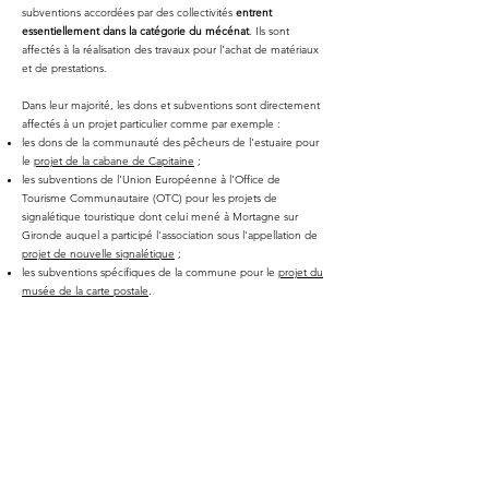
subventions accordées par des collectivités
entrent
essentiellement dans la catégorie du mécénat
. Ils sont
affectés à la réalisation des travaux pour l'achat de matériaux
et de prestations.
Dans leur majorité, les dons et subventions sont directement
affectés à un projet particulier comme par exemple :
les dons de la communauté des pêcheurs de l'estuaire pour
le
projet de la cabane de Capitaine
;
les subventions de l'Union Européenne à l'Office de
Tourisme Communautaire (OTC) pour les projets de
signalétique touristique dont celui mené à Mortagne sur
Gironde auquel a participé l'association sous l'appellation de
projet de nouvelle signalétique
;
les subventions spécifiques de la commune pour le
projet du
musée de la carte postale
.
Toutefois, les dons à l'association qui accompagnent de
nouvelles adhésions ou des renouvellements d'adhésions ne
sont généralement pas dédiés à un projet.
Ils servent en partie à l’association pour financer ses coûts de
fonctionnement (frais bancaires, frais d'assurance, frais
d'informatique pour le site internet) en complément des
sommes reçues pour les adhésions et des subventions
accordées par la commune à l'ensemble des associations.
Ils permettent aussi de financer les différents projets avec